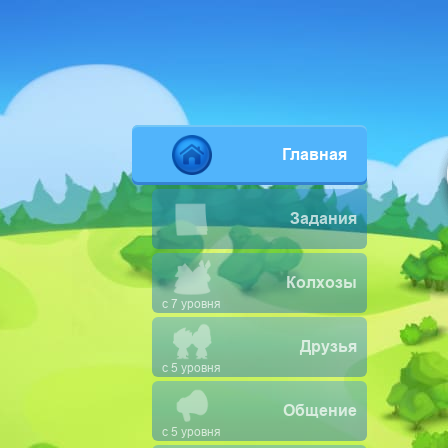
Главная
Задания
Колхозы
с 7 уровня
Друзья
с 5 уровня
Общение
с 5 уровня