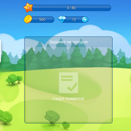
1
0 / 80
560
12
Задания на сегодня
Скоро появятся!